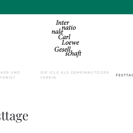
IKER UND
DIE ICLG ALS GEMEINNÜTZIGER
FESTTA
PONIST
VEREIN
ttage